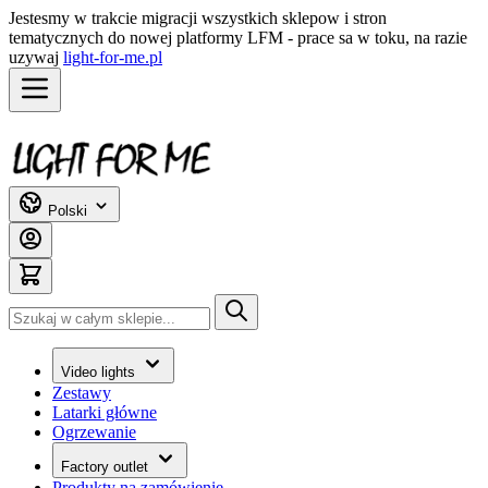
Jestesmy w trakcie migracji wszystkich sklepow i stron
tematycznych do nowej platformy LFM - prace sa w toku, na razie
uzywaj
light-for-me.pl
Przejdź do treści
Polski
Szukaj
Video lights
Zestawy
Latarki główne
Ogrzewanie
Factory outlet
Produkty na zamówienie