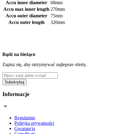
Accu inner diameter
68mm
Accu max inner length
270mm
Accu outer diameter
75mm
Accu outer length
320mm
Bądź na bieżąco
Zapisz się, aby otrzymywać najlepsze oferty.
Adres e-mail
Subskrybuj
This form is protected by reCAPTCHA - the
Google Privacy Policy
a
Informacje
Regulamin
Polityka prywatności
Gwarancja
Certyfikaty