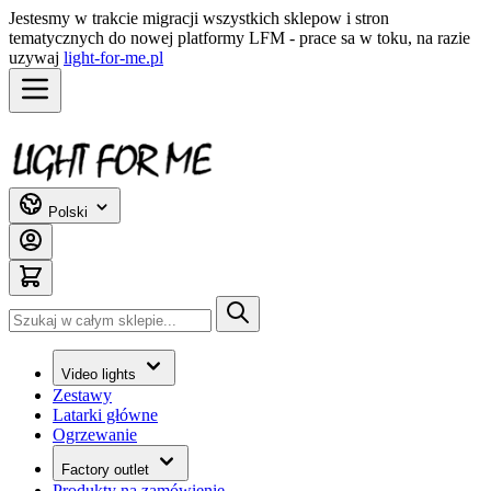
Jestesmy w trakcie migracji wszystkich sklepow i stron
tematycznych do nowej platformy LFM - prace sa w toku, na razie
uzywaj
light-for-me.pl
Przejdź do treści
Polski
Szukaj
Video lights
Zestawy
Latarki główne
Ogrzewanie
Factory outlet
Produkty na zamówienie