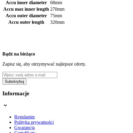
Accu inner diameter
68mm
Accu max inner length
270mm
Accu outer diameter
75mm
Accu outer length
320mm
Bądź na bieżąco
Zapisz się, aby otrzymywać najlepsze oferty.
Adres e-mail
Subskrybuj
This form is protected by reCAPTCHA - the
Google Privacy Policy
a
Informacje
Regulamin
Polityka prywatności
Gwarancja
Certyfikaty