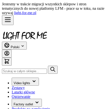
Jestesmy w trakcie migracji wszystkich sklepow i stron
tematycznych do nowej platformy LFM - prace sa w toku, na razie
uzywaj
light-for-me.pl
Przejdź do treści
Polski
Szukaj
Video lights
Zestawy
Latarki główne
Ogrzewanie
Factory outlet
Produkty na zamówienie