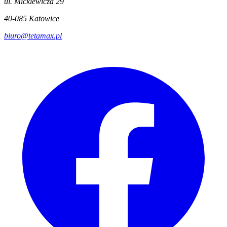
ul. Mickiewicza 29
40-085 Katowice
biuro@tetamax.pl