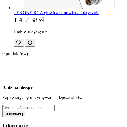
TEKONE RCA głowica odnowiona fabrycznie
1 412,38 zł
Brak w magazynie
9 produkt(ów)
Bądź na bieżąco
Zapisz się, aby otrzymywać najlepsze oferty.
Adres e-mail
Subskrybuj
This form is protected by reCAPTCHA - the
Google Privacy Policy
a
Informacje