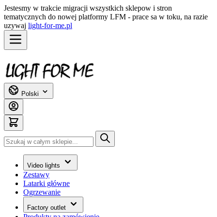
Jestesmy w trakcie migracji wszystkich sklepow i stron
tematycznych do nowej platformy LFM - prace sa w toku, na razie
uzywaj
light-for-me.pl
Przejdź do treści
Polski
Szukaj
Video lights
Zestawy
Latarki główne
Ogrzewanie
Factory outlet
Produkty na zamówienie