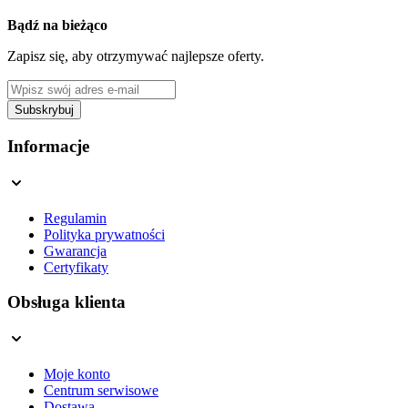
Bądź na bieżąco
Zapisz się, aby otrzymywać najlepsze oferty.
Adres e-mail
Subskrybuj
This form is protected by reCAPTCHA - the
Google Privacy Policy
a
Informacje
Regulamin
Polityka prywatności
Gwarancja
Certyfikaty
Obsługa klienta
Moje konto
Centrum serwisowe
Dostawa