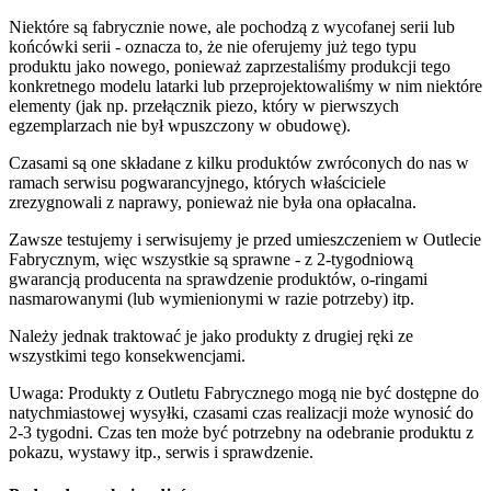
Niektóre są fabrycznie nowe, ale pochodzą z wycofanej serii lub
końcówki serii - oznacza to, że nie oferujemy już tego typu
produktu jako nowego, ponieważ zaprzestaliśmy produkcji tego
konkretnego modelu latarki lub przeprojektowaliśmy w nim niektóre
elementy (jak np. przełącznik piezo, który w pierwszych
egzemplarzach nie był wpuszczony w obudowę).
Czasami są one składane z kilku produktów zwróconych do nas w
ramach serwisu pogwarancyjnego, których właściciele
zrezygnowali z naprawy, ponieważ nie była ona opłacalna.
Zawsze testujemy i serwisujemy je przed umieszczeniem w Outlecie
Fabrycznym, więc wszystkie są sprawne - z 2-tygodniową
gwarancją producenta na sprawdzenie produktów, o-ringami
nasmarowanymi (lub wymienionymi w razie potrzeby) itp.
Należy jednak traktować je jako produkty z drugiej ręki ze
wszystkimi tego konsekwencjami.
Uwaga: Produkty z Outletu Fabrycznego mogą nie być dostępne do
natychmiastowej wysyłki, czasami czas realizacji może wynosić do
2-3 tygodni. Czas ten może być potrzebny na odebranie produktu z
pokazu, wystawy itp., serwis i sprawdzenie.