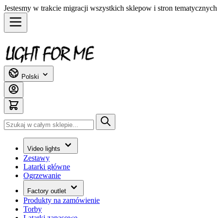
Jestesmy w trakcie migracji wszystkich sklepow i stron tematycznyc
Przejdź do treści
Polski
Szukaj
Video lights
Zestawy
Latarki główne
Ogrzewanie
Factory outlet
Produkty na zamówienie
Torby
Latarki zapasowe