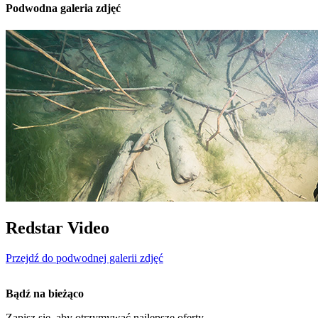
Podwodna galeria zdjęć
Redstar Video
Przejdź do podwodnej galerii zdjęć
Bądź na bieżąco
Zapisz się, aby otrzymywać najlepsze oferty.