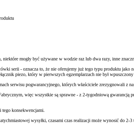
roduktu
, niektóre mogły być używane w wodzie raz lub dwa razy, inne znaczn
cówki serii - oznacza to, że nie oferujemy już tego typu produktu jak
rzełącznik piezo, który w pierwszych egzemplarzach nie był wpuszczon
ach serwisu pogwarancyjnego, których właściciele zrezygnowali z na
 Fabrycznym, więc wszystkie są sprawne - z 2-tygodniową gwarancją 
mi tego konsekwencjami.
tychmiastowej wysyłki, czasami czas realizacji może wynosić do 2-3 