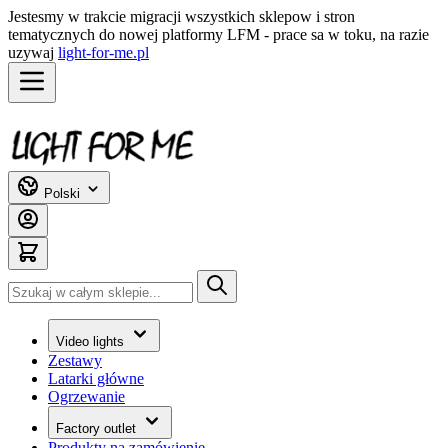
Jestesmy w trakcie migracji wszystkich sklepow i stron
tematycznych do nowej platformy LFM - prace sa w toku, na razie
uzywaj
light-for-me.pl
Przejdź do treści
Polski
Szukaj
Video lights
Zestawy
Latarki główne
Ogrzewanie
Factory outlet
Produkty na zamówienie