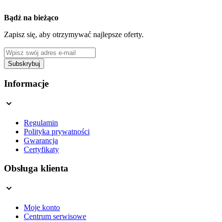
Bądź na bieżąco
Zapisz się, aby otrzymywać najlepsze oferty.
Adres e-mail
Subskrybuj
This form is protected by reCAPTCHA - the
Google Privacy Policy
a
Informacje
Regulamin
Polityka prywatności
Gwarancja
Certyfikaty
Obsługa klienta
Moje konto
Centrum serwisowe