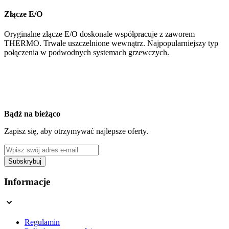
Złącze E/O
Oryginalne złącze E/O doskonale współpracuje z zaworem
THERMO. Trwale uszczelnione wewnątrz. Najpopularniejszy typ
połączenia w podwodnych systemach grzewczych.
Bądź na bieżąco
Zapisz się, aby otrzymywać najlepsze oferty.
Adres e-mail
Subskrybuj
This form is protected by reCAPTCHA - the
Google Privacy Policy
a
Informacje
Regulamin