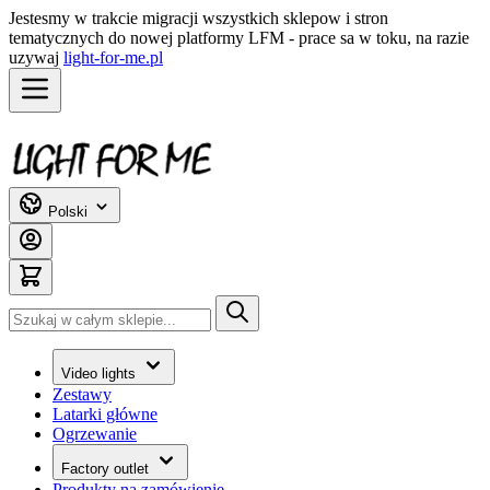
Jestesmy w trakcie migracji wszystkich sklepow i stron
tematycznych do nowej platformy LFM - prace sa w toku, na razie
uzywaj
light-for-me.pl
Przejdź do treści
Polski
Szukaj
Video lights
Zestawy
Latarki główne
Ogrzewanie
Factory outlet
Produkty na zamówienie