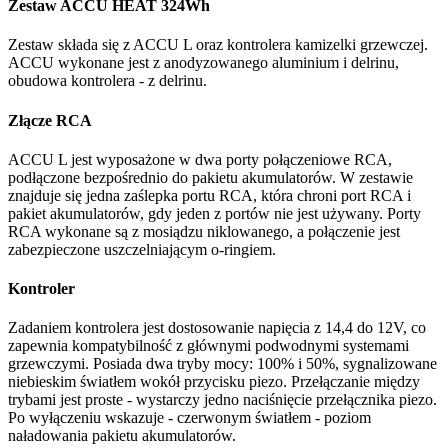
Zestaw ACCU HEAT 324Wh
Zestaw składa się z ACCU L oraz kontrolera kamizelki grzewczej.
ACCU wykonane jest z anodyzowanego aluminium i delrinu,
obudowa kontrolera - z delrinu.
Złącze RCA
ACCU L jest wyposażone w dwa porty połączeniowe RCA,
podłączone bezpośrednio do pakietu akumulatorów. W zestawie
znajduje się jedna zaślepka portu RCA, która chroni port RCA i
pakiet akumulatorów, gdy jeden z portów nie jest używany. Porty
RCA wykonane są z mosiądzu niklowanego, a połączenie jest
zabezpieczone uszczelniającym o-ringiem.
Kontroler
Zadaniem kontrolera jest dostosowanie napięcia z 14,4 do 12V, co
zapewnia kompatybilność z głównymi podwodnymi systemami
grzewczymi. Posiada dwa tryby mocy: 100% i 50%, sygnalizowane
niebieskim światłem wokół przycisku piezo. Przełączanie między
trybami jest proste - wystarczy jedno naciśnięcie przełącznika piezo.
Po wyłączeniu wskazuje - czerwonym światłem - poziom
naładowania pakietu akumulatorów.