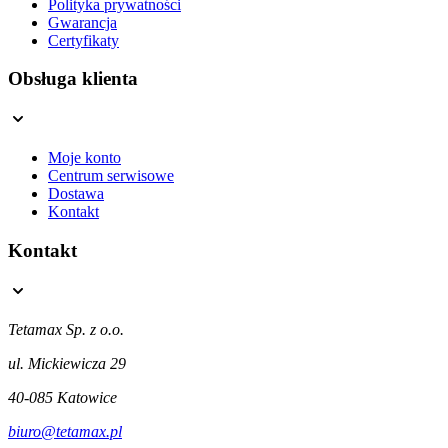
Polityka prywatności
Gwarancja
Certyfikaty
Obsługa klienta
Moje konto
Centrum serwisowe
Dostawa
Kontakt
Kontakt
Tetamax Sp. z o.o.
ul. Mickiewicza 29
40-085 Katowice
biuro@tetamax.pl