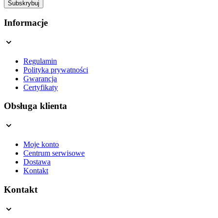
Subskrybuj
This form is protected by reCAPTCHA - the
Google Privacy Policy
a
Informacje
Regulamin
Polityka prywatności
Gwarancja
Certyfikaty
Obsługa klienta
Moje konto
Centrum serwisowe
Dostawa
Kontakt
Kontakt