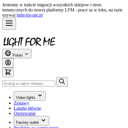
Jestesmy w trakcie migracji wszystkich sklepow i stron
tematycznych do nowej platformy LFM - prace sa w toku, na razie
uzywaj
light-for-me.pl
Przejdź do treści
Polski
Szukaj
Video lights
Zestawy
Latarki główne
Ogrzewanie
Factory outlet
Produkty na zamówienie